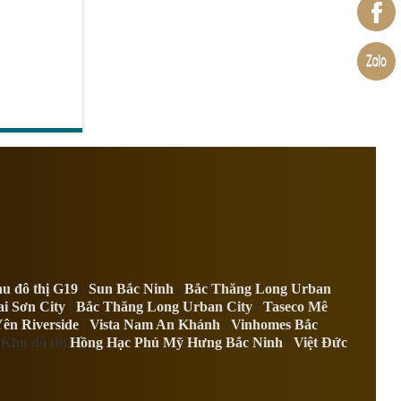
u đô thị G19
|
Sun Bắc Ninh
|
Bắc Thăng Long Urban
i Sơn City
|
Bắc Thăng Long Urban City
|
Taseco Mê
Yên Riverside
|
Vista Nam An Khánh
|
Vinhomes Bắc
 Khu đô thị
Hồng Hạc Phú Mỹ Hưng Bắc Ninh
|
Việt Đức