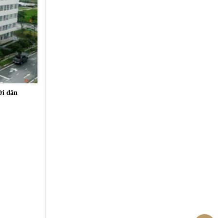
ời dân