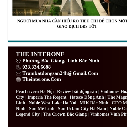
NGƯỜI MUA NHÀ CẦN HIỂU RÕ TIÊU CHÍ ĐỂ CHỌN MỘ
GIAO DỊCH BĐS TỐT
THE INTERONE
Phường Bắc Giang, Tỉnh Bắc Ninh
033.334.6688
Trambatdongsan24h@Gmail.Com
Theinterone.Com
Pearl rivera Hà Nội
|
Review bất động sản
|
Vinhomes Hò
City
|
Imperia The Regent
|
Hateco Đông Anh
|
The Magn
Linh
|
Noble West Lake Ha Noi
|
MIK Bắc Ninh
|
CEO Mê
Ninh
|
Sun Mê Linh
|
Sun Urban City Hà Nam
|
Noble Cr
Legend City
|
The Crown Bắc Giang
|
Vinhomes Vĩnh Ph