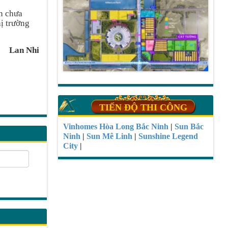
ản chưa
hị trường
Lan Nhi
TIẾN ĐỘ THI CÔNG
Vinhomes Hòa Long Bắc Ninh
|
Sun Bắc
Ninh
|
Sun Mê Linh
|
Sunshine Legend
City
|