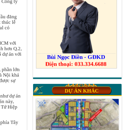
à Công ty
cầu đăng
 thúc lễ
al có
.HCM với
nh hơn Q.2,
 dự án với
Bùi Ngọc Điền - GĐKD
Điện thoại: 033.334.6688
, phần lớn
Hà Nội khá
 được sự
DỰ ÁN KHÁC
n như dự án
án này,
, Tứ Hiệp
 phía Tây