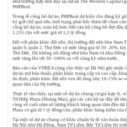
như trường hợp mới đây tại dự án The Western Capital 
PHPReal.
Trong lễ công bố dự án, PHPReal dự kiến cho đăng ký gi
ký giữ chỗ quá lớn, tình trạng phải bốc thăm để chọn căn
công bố dự án, toàn bộ hơn 300 căn hộ công bố đợt đầu đ
1.233 căn với mức giá từ 1,2 tỷ đồng.
Đối với phân khúc đất nền, thị trường đất nền khu Nam
quận 9, quận 2, Thủ Đức có mức tăng giá từ 10- 20%, tùy 
Thủ Đức. Dù không sôi động như khu Nam và khu Đông n
mức tăng lên tới 50 -100% so với cùng kỳ năm trước.
Báo cáo của VNREA cũng cho thấy tại Hà Nội ghi nhận 1.
dự án mở bán thuộc phân khúc trung cấp và cao cấp, kha
ổn định, phân khúc đất nền ven đô tăng nhẹ 10-15% so 
quan tâm của thị trường.
Thực tế cho thấy, tại một số dự án chung cư giá hợp lý, ví
Tứ Hiệp Plaza (Hoàng Mai), giá các căn hộ tại đây đã tă
càng về cuối năm số lượng khách hàng quan tâm đến dự án
Plaza có giá từ 1 tỷ đồng/căn, phân khúc hàng hiếm của
Tại một số dự án chung cư khác chuẩn bị đi vào hoàn thi
Hà Nội như Hà Đông, Nam Từ Liêm, Bắc Từ Liêm thị trư