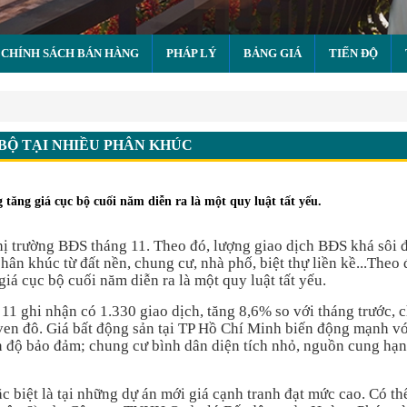
CHÍNH SÁCH BÁN HÀNG
PHÁP LÝ
BẢNG GIÁ
TIẾN ĐỘ
 tại nhiều phân khúc
BỘ TẠI NHIỀU PHÂN KHÚC
ăng giá cục bộ cuối năm diễn ra là một quy luật tất yếu.
 trường BĐS tháng 11. Theo đó, lượng giao dịch BĐS khá sôi 
phân khúc từ đất nền, chung cư, nhà phố, biệt thự liền kề...Theo
á cục bộ cuối năm diễn ra là một quy luật tất yếu.
1 ghi nhận có 1.330 giao dịch, tăng 8,6% so với tháng trước, 
ven đô. Giá bất động sản tại TP Hồ Chí Minh biến động mạnh vớ
iến độ bảo đảm; chung cư bình dân diện tích nhỏ, nguồn cung hạn
ặc biệt là tại những dự án mới giá cạnh tranh đạt mức cao. Có th