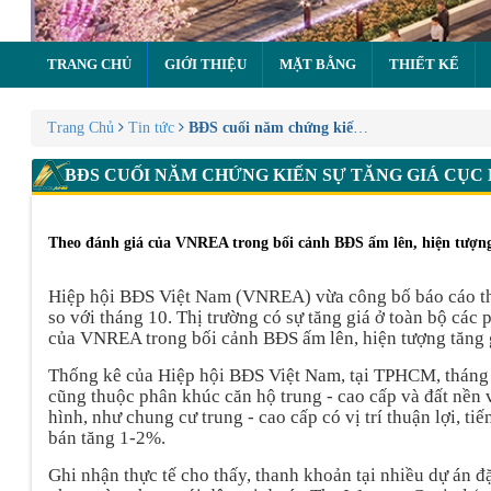
TRANG CHỦ
GIỚI THIỆU
MẶT BẰNG
THIẾT KẾ
Trang Chủ
Tin tức
BĐS cuối năm chứng kiến sự tăng giá cục bộ
BĐS CUỐI NĂM CHỨNG KIẾN SỰ TĂNG GIÁ CỤC 
Theo đánh giá của VNREA trong bối cảnh BĐS ấm lên, hiện tượng t
Hiệp hội BĐS Việt Nam (VNREA) vừa công bố báo cáo thị
so với tháng 10. Thị trường có sự tăng giá ở toàn bộ các 
của VNREA trong bối cảnh BĐS ấm lên, hiện tượng tăng gi
Thống kê của Hiệp hội BĐS Việt Nam, tại TPHCM, tháng 1
cũng thuộc phân khúc căn hộ trung - cao cấp và đất nền 
hình, như chung cư trung - cao cấp có vị trí thuận lợi, t
bán tăng 1-2%.
Ghi nhận thực tế cho thấy, thanh khoản tại nhiều dự án đ