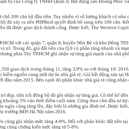
(quận 6) của Công ty TNHH Quản lý Bất động sản Hoàng Phúc v
ữ chỗ 200 căn hộ đầu tiên. Tuy nhiên vì số lượng khách có nhu 
 hộ đã xảy ra nên PHPReal quyết định bổ sung trên 100 căn. Kết
ều đã được giao dịch thành công. Được biết, The Western Capit
 TP.HCM với các quận 7, quận 8, huyện Nhà Bè và khu Đông TP
vị trí. Trong đó, giá đất nền của Q.9 có phần tăng nhanh và mạ
hưng phía Tây TP.HCM ghi nhận sự tăng giá mạnh của nhà phố
350 giao dịch trong tháng 11, tăng 3,9% so với tháng 10/ 2016
n hiếm nguồn cung mới dự án nhà giá rẻ. Giá bất động sản tại 
với đầu năm 2015. Bên cạnh đó phân khúc nhà giá rẻ cũng nhận
 trí đẹp, tiện ích đồng bộ đã ghi nhận sự tăng giá. Có thể kể đế
ng khoảng 5% vào thời điểm cuối năm. Cũng theo chủ đầu tư dự 
 ngày càng tăng lên, đặc biệt là những gia đình trẻ. Được biết
 thị trường BĐS Hà Nội năm 2016.
ện cũng ghi nhận mức tăng 4-8%. Đối với phân khúc đất nền tại
ờng cũng chứng kiến mức tăng từ 5-8%.