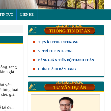
TIN TỨC
LIÊN HỆ
THÔNG TIN DỰ ÁN
TIỆN ÍCH THE INTERONE
VỊ TRÍ THE INTERONE
BẢNG GIÁ & TIẾN ĐỘ THANH TOÁN
động, tăng
CHÍNH SÁCH BÁN HÀNG
 đánh giá
chủ yếu
TƯ VẤN DỰ ÁN
i từng loại
 chế, giá
ể kể đến