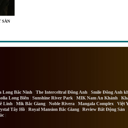
T SÀN
a Long Bắc Ninh
|
The Interceltral Đông Anh
|
Smile Đông Anh kh
olia Long Biên
|
Sunshine River Park
|
MIK Nam An Khánh
|
Kha
 Linh
|
Mik Bắc Giang
|
Noble Rivera
|
Mangala Complex
|
Việt 
ystal Tây Hồ
|
Royal Mansion Bắc Giang
|
Review Bất Động Sản
|
úc
|