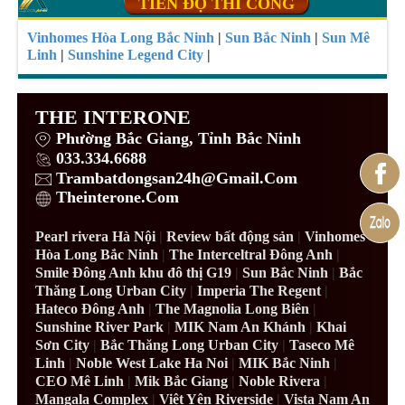
TIẾN ĐỘ THI CÔNG
Vinhomes Hòa Long Bắc Ninh
|
Sun Bắc Ninh
|
Sun Mê
Linh
|
Sunshine Legend City
|
THE INTERONE
Phường Bắc Giang, Tỉnh Bắc Ninh
033.334.6688
Trambatdongsan24h@Gmail.Com
Theinterone.Com
Pearl rivera Hà Nội
|
Review bất động sản
|
Vinhomes
Hòa Long Bắc Ninh
|
The Interceltral Đông Anh
|
Smile Đông Anh khu đô thị G19
|
Sun Bắc Ninh
|
Bắc
Thăng Long Urban City
|
Imperia The Regent
|
Hateco Đông Anh
|
The Magnolia Long Biên
|
Sunshine River Park
|
MIK Nam An Khánh
|
Khai
Sơn City
|
Bắc Thăng Long Urban City
|
Taseco Mê
Linh
|
Noble West Lake Ha Noi
|
MIK Bắc Ninh
|
CEO Mê Linh
|
Mik Bắc Giang
|
Noble Rivera
|
Mangala Complex
|
Việt Yên Riverside
|
Vista Nam An