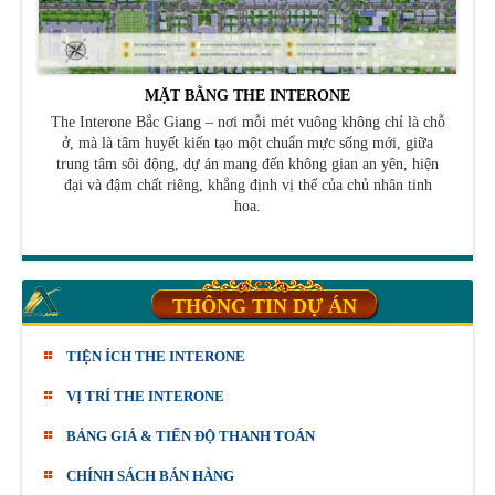
MẶT BẰNG THE INTERONE
The Interone Bắc Giang – nơi mỗi mét vuông không chỉ là chỗ
ở, mà là tâm huyết kiến tạo một chuẩn mực sống mới, giữa
trung tâm sôi động, dự án mang đến không gian an yên, hiện
đại và đậm chất riêng, khẳng định vị thế của chủ nhân tinh
hoa.
THÔNG TIN DỰ ÁN
TIỆN ÍCH THE INTERONE
VỊ TRÍ THE INTERONE
BẢNG GIÁ & TIẾN ĐỘ THANH TOÁN
CHÍNH SÁCH BÁN HÀNG