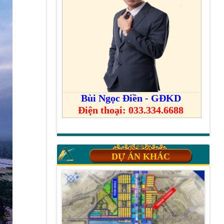
Bùi Ngọc Điền - GĐKD
Điện thoại: 033.334.6688
DỰ ÁN KHÁC