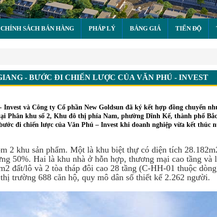
CHÍNH SÁCH BÁN HÀNG
PHÁP LÝ
BẢNG GIÁ
TIẾN ĐỘ
 - Bước đi chiến lược của Văn Phú - Invest
ANG - BƯỚC ĐI CHIẾN LƯỢC CỦA VĂN PHÚ - INVEST
 - Invest và Công ty Cổ phần New Goldsun đã ký kết hợp đồng chuyển n
ại Phân khu số 2, Khu đô thị phía Nam, phường Dĩnh Kế, thành phố Bắc
bước đi chiến lược của Văn Phú – Invest khi doanh nghiệp vừa kết thúc 
m 2 khu sản phẩm. Một là khu biệt thự có diện tích 28.182
dựng 50%. Hai là khu nhà ở hỗn hợp, thương mại cao tầng và l
18m2 đất/lô và 2 tòa tháp đôi cao 28 tầng (C-HH-01 thuộc dòn
thị trường 688 căn hộ, quy mô dân số thiết kế 2.262 người.