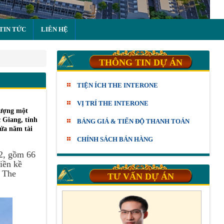
TIN TỨC
LIÊN HỆ
THÔNG TIN DỰ ÁN
TIỆN ÍCH THE INTERONE
VỊ TRÍ THE INTERONE
hượng một
 Giang, tỉnh
BẢNG GIÁ & TIẾN ĐỘ THANH TOÁN
nửa năm tài
CHÍNH SÁCH BÁN HÀNG
m2, gồm 66
iền kề
g The
TƯ VẤN DỰ ÁN