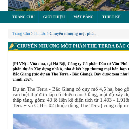
TRANG CHỦ
GIỚI THIỆU
MẶT BẰNG
THIẾT KẾ
Trang Chủ
Tin tức
Chuyển nhượng một phần The Terra Bắc Giang
CHUYỂN NHƯỢNG MỘT PHẦN THE TERRA BẮC GI
(PLVN) - Vừa qua, tại Hà Nội, Công ty Cổ phần Đầu tư Văn Phú
phần dự án Xây dựng nhà ở, nhà ở kết hợp thương mại hỗn hợp t
Bắc Giang (tức dự án The Terra - Bắc Giang). Đây được xem như 
chính 2024.
Dự án The Terra - Bắc Giang có quy mô 4,5 ha, bao gồ
căn biệt thự đơn lập có chiều cao 3 tầng, mật độ xây 
thấp tầng, gồm: 43 lô liền kề diện tích từ 1.403 - 1.9
Terra+ và C-HH-02 thuộc dòng The Terra) cung cấp ra 