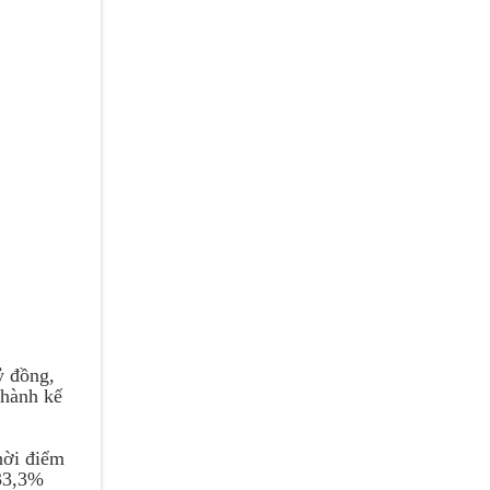
ỷ đồng,
thành kế
hời điểm
 33,3%