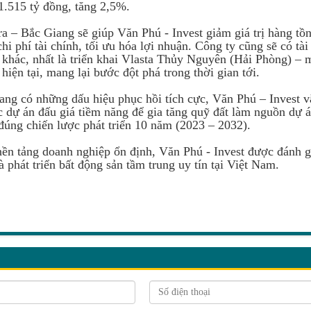
 1.515 tỷ đồng, tăng 2,5%.
 – Bắc Giang sẽ giúp Văn Phú - Invest giảm giá trị hàng tồn
i phí tài chính, tối ưu hóa lợi nhuận. Công ty cũng sẽ có tài
 khác, nhất là triển khai Vlasta Thủy Nguyên (Hải Phòng) – 
hiện tại, mang lại bước đột phá trong thời gian tới.
 đang có những dấu hiệu phục hồi tích cực, Văn Phú – Invest 
ác dự án đấu giá tiềm năng để gia tăng quỹ đất làm nguồn dự 
 đúng chiến lược phát triển 10 năm (2023 – 2032).
nền tảng doanh nghiệp ổn định, Văn Phú - Invest được đánh g
 phát triển bất động sản tầm trung uy tín tại Việt Nam.