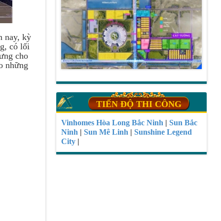
n nay, kỳ
g, có lối
rưng cho
ao những
TIẾN ĐỘ THI CÔNG
Vinhomes Hòa Long Bắc Ninh
|
Sun Bắc
Ninh
|
Sun Mê Linh
|
Sunshine Legend
City
|