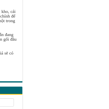
 kho, cải
 chính để
một trong
vẫn đang
án gối đầu
iá sẽ có