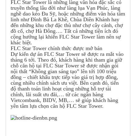
FLC Star Tower là những làng văn hóa đặc sắc có
truyền thống lâu đời như làng lụa Vạn Phúc, làng
nghề dao kéo Đa Sỹ, hoặc những điểm văn hóa tâm
linh như Đình Bà La Khê, Chùa Diên Khánh hay
đến những khu chợ đặc thù như chợ cây cảnh, chợ
đồ cổ, chợ Hà Đông…. Tất cả những tiện ích đó
cộng hưởng lại khiến FLC Star Tower làm nên sự
khác biệt.
FLC Star Tower chính thức được mở bán
Dự kiến dự án FLC Star Tower sẽ được ra mắt vào
tháng 6 tới. Theo đó, khách hàng khi tham gia giữ
chỗ căn hộ tại FLC Star Tower sẽ được nhận gói
nội thất “Không gian sáng tạo” lên tới 100 triệu
đồng – chiết khấu trực tiếp vào giá trị hợp đồng,
cùng nhiều chính sách ưu việt. Bên cạnh đó, tiến
độ thanh toán linh hoạt cùng những hỗ trợ tài
chính, lãi suất ưu đãi,… từ các ngân hàng
Vietcombank, BIDV, MB,… sẽ giúp khách hàng
yên tâm lựa chọn căn hộ FLC Star Tower.