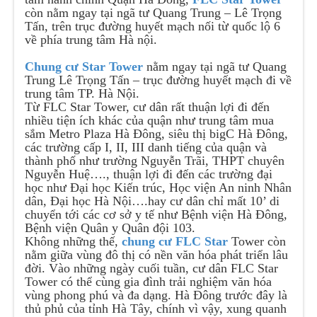
còn nằm ngay tại ngã tư Quang Trung – Lê Trọng
Tấn, trên trục đường huyết mạch nối từ quốc lộ 6
về phía trung tâm Hà nội.
Chung cư Star Tower
nằm ngay tại ngã tư Quang
Trung Lê Trọng Tấn – trục đường huyết mạch đi về
trung tâm TP. Hà Nội.
Từ FLC Star Tower, cư dân rất thuận lợi đi đến
nhiều tiện ích khác của quận như trung tâm mua
sắm Metro Plaza Hà Đông, siêu thị bigC Hà Đông,
các trường cấp I, II, III danh tiếng của quận và
thành phố như trường Nguyễn Trãi, THPT chuyên
Nguyễn Huệ…., thuận lợi đi đến các trường đại
học như Đại học Kiến trúc, Học viện An ninh Nhân
dân, Đại học Hà Nội….hay cư dân chỉ mất 10’ di
chuyển tới các cơ sở y tế như Bệnh viện Hà Đông,
Bệnh viện Quân y Quân đội 103.
Không những thế,
chung cư FLC Star
Tower còn
nằm giữa vùng đô thị có nền văn hóa phát triển lâu
đời. Vào những ngày cuối tuần, cư dân FLC Star
Tower có thể cùng gia đình trải nghiệm văn hóa
vùng phong phú và đa dạng. Hà Đông trước đây là
thủ phủ của tỉnh Hà Tây, chính vì vậy, xung quanh