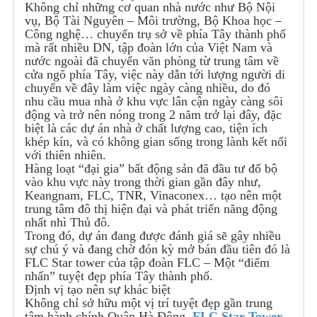
Không chỉ những cơ quan nhà nước như Bộ Nội
vụ, Bộ Tài Nguyên – Môi trường, Bộ Khoa học –
Công nghệ… chuyển trụ sở về phía Tây thành phố
mà rất nhiều DN, tập đoàn lớn của Việt Nam và
nước ngoài đã chuyển văn phòng từ trung tâm về
cửa ngõ phía Tây, việc này dẫn tới lượng người di
chuyển về đây làm việc ngày càng nhiều, do đó
nhu cầu mua nhà ở khu vực lân cận ngày càng sôi
động và trở nên nóng trong 2 năm trở lại đây, đặc
biệt là các dự án nhà ở chất lượng cao, tiện ích
khép kín, và có không gian sống trong lành kết nối
với thiên nhiên.
Hàng loạt “đại gia” bất động sản đã đầu tư đổ bộ
vào khu vực này trong thời gian gần đây như,
Keangnam, FLC, TNR, Vinaconex… tạo nên một
trung tâm đô thị hiện đại và phát triển năng động
nhất nhì Thủ đô.
Trong đó, dự án đang được đánh giá sẽ gây nhiều
sự chú ý và đang chờ đón kỳ mở bán đầu tiên đó là
FLC Star tower của tập đoàn FLC – Một “điểm
nhấn” tuyệt đẹp phía Tây thành phố.
Định vị tạo nên sự khác biệt
Không chỉ sở hữu một vị trí tuyệt đẹp gần trung
tâm hành chính Quận Hà Đông,
FLC Star Tower