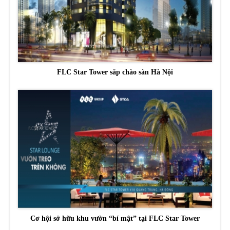
FLC Star Tower sắp chào sàn Hà Nội
Cơ hội sở hữu khu vườn “bí mật” tại FLC Star Tower