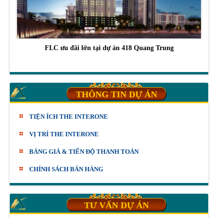
FLC ưu đãi lớn tại dự án 418 Quang Trung
THÔNG TIN DỰ ÁN
TIỆN ÍCH THE INTERONE
VỊ TRÍ THE INTERONE
BẢNG GIÁ & TIẾN ĐỘ THANH TOÁN
CHÍNH SÁCH BÁN HÀNG
TƯ VẤN DỰ ÁN