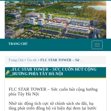
TRANG CHỦ
Toggle
navigatio
Trang Chủ
Tin tức
FLC STAR TOWER – Sức cuốn hút cộng hưởn
FLC STAR TOWER – SỨC CUỐN HÚT CỘNG
HƯỞNG PHÍA TÂY HÀ NỘI
FLC STAR TOWER – Sức cuốn hút cộng hưởng
phía Tây Hà Nội
Nhờ tác động tích cực từ chính sách ưu đãi, hạ
tầng phát triển đồng bộ và hiện đại đem lại bước