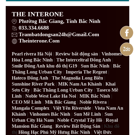
THE INTERONE
Phường Bắc Giang, Tỉnh Bắc Ninh
033.334.6688
Trambatdongsan24h@Gmail.Com
Theinterone.Com
Pearl rivera Hà Nội
|
Review bất động sản
|
Vinhomes
Hòa Long Bắc Ninh
|
The Interceltral Đông Anh
|
Smile Đông Anh khu đô thị G19
|
Sun Bắc Ninh
|
Bắc
Thăng Long Urban City
|
Imperia The Regent
|
Hateco Đông Anh
|
The Magnolia Long Biên
|
Sunshine River Park
|
MIK Nam An Khánh
|
Khai
Sơn City
|
Bắc Thăng Long Urban City
|
Taseco Mê
Linh
|
Noble West Lake Ha Noi
|
MIK Bắc Ninh
|
CEO Mê Linh
|
Mik Bắc Giang
|
Noble Rivera
|
Mangala Complex
|
Việt Yên Riverside
|
Vista Nam An
Khánh
|
Vinhomes Bắc Ninh
|
Sun Mê Linh
|
Sun
Urban City Hà Nam
|
Noble Crystal Tây Hồ
|
Royal
Mansion Bắc Giang
|
Review Bất Động Sản
| Khu đô
thị
Hồng Hạc Phú Mỹ Hưng Bắc Ninh
|
Việt Đức