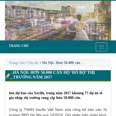
TRANG CHỦ
Toggle
navigatio
Trang Chủ
Tin tức
Hà Nội: Hơn 50.000 căn hộ ‘đổ bộ’ thị trườn
HÀ NỘI: HƠN 50.000 CĂN HỘ ‘ĐỔ BỘ’ THỊ
TRƯỜNG NĂM 2017
heo dự báo của Savills, trong năm 2017 khoảng 77 dự án sẽ
gia nhập thị trường cung cấp hơn 50.000 căn.
Công ty TNHH Savills Việt Nam vừa công bố báo cáo
t
hị
trường BĐS Hà Nội quý IV/2016. Ghi nhận trên phân khúc