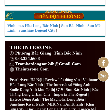
TIẾN ĐỘ THI CÔNG
Vinhomes Hòa Long Bắc Ninh
|
Sun Bắc Ninh
|
Sun Mê
Linh
|
Sunshine Legend City
|
THE INTERONE
Phường Bắc Giang, Tỉnh Bắc Ninh
033.334.6688
Trambatdongsan24h@Gmail.Com
Theinterone.Com
Pearl rivera Hà Nội
|
Review bất động sản
|
Vinhomes
Hòa Long Bắc Ninh
|
The Interceltral Đông Anh
|
Smile Đông Anh khu đô thị G19
|
Sun Bắc Ninh
|
Bắc
Thăng Long Urban City
|
Imperia The Regent
|
Hateco Đông Anh
|
The Magnolia Long Biên
|
Sunshine River Park
|
MIK Nam An Khánh
|
Khai
Sơn City
|
Bắc Thăng Long Urban City
|
Taseco Mê