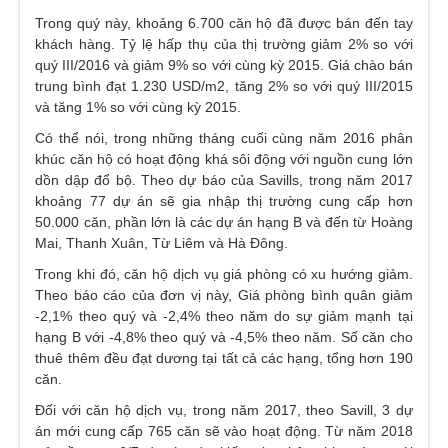
Trong quý này, khoảng 6.700 căn hộ đã được bán đến tay
khách hàng. Tỷ lệ hấp thụ của thị trường giảm 2% so với
quý III/2016 và giảm 9% so với cùng kỳ 2015. Giá chào bán
trung bình đạt 1.230 USD/m2, tăng 2% so với quý III/2015
và tăng 1% so với cùng kỳ 2015.
Có thể nói, trong những tháng cuối cùng năm 2016 phân
khúc căn hộ có hoạt động khá sôi động với nguồn cung lớn
dồn dập đổ bộ. Theo dự báo của Savills, trong năm 2017
khoảng 77 dự án sẽ gia nhập thị trường cung cấp hơn
50.000 căn, phần lớn là các dự án hạng B và đến từ Hoàng
Mai, Thanh Xuân, Từ Liêm và Hà Đông.
Trong khi đó, căn hộ dịch vụ giá phòng có xu hướng giảm.
Theo báo cáo của đơn vị này, Giá phòng bình quân giảm
-2,1% theo quý và -2,4% theo năm do sự giảm mạnh tại
hạng B với -4,8% theo quý và -4,5% theo năm. Số căn cho
thuê thêm đều đạt dương tại tất cả các hạng, tổng hơn 190
căn.
Đối với căn hộ dịch vụ, trong năm 2017, theo Savill, 3 dự
án mới cung cấp 765 căn sẽ vào hoạt động. Từ năm 2018