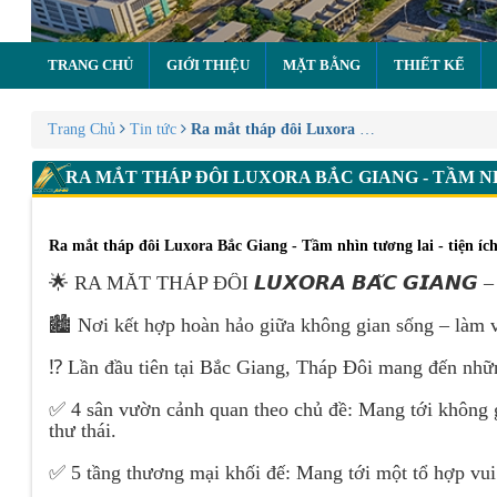
TRANG CHỦ
GIỚI THIỆU
MẶT BẰNG
THIẾT KẾ
Trang Chủ
Tin tức
Ra mắt tháp đôi Luxora Bắc Giang - Tầm nhìn
RA MẮT THÁP ĐÔI LUXORA BẮC GIANG - TẦM NH
Ra mắt tháp đôi Luxora Bắc Giang - Tầm nhìn tương lai - tiện ích
🌟 RA MẮT THÁP ĐÔI 𝙇𝙐𝙓𝙊𝙍𝘼 𝘽𝘼̆́𝘾 𝙂𝙄𝘼
🏙 Nơi kết hợp hoàn hảo giữa không gian sống – làm việ
⁉️ Lần đầu tiên tại Bắc Giang, Tháp Đôi mang đến nhữn
✅ 4 sân vườn cảnh quan theo chủ đề: Mang tới không gi
thư thái.
✅ 5 tầng thương mại khối đế: Mang tới một tổ hợp vui c