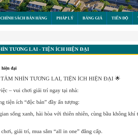
CHÍNH SÁCH BÁN HÀNG
PHÁP LÝ
BẢNG GIÁ
TIẾN ĐỘ
 tương lai - tiện ích hiện đại
ÌN TƯƠNG LAI - TIỆN ÍCH HIỆN ĐẠI
 hiện đại
𝙉𝙂 – TẦM NHÌN TƯƠNG LAI, TIỆN ÍCH HIỆN ĐẠI 🌟
c – vui chơi giải trí ngay tại nhà:
g tiện ích “độc bản” đầy ấn tượng:
an sống xanh, hài hòa với thiên nhiên, cùng bầu không khí t
hơi, giải trí, mua sắm “all in one” đẳng cấp.