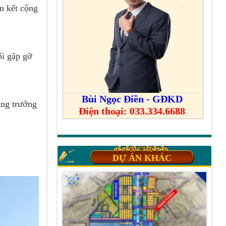
n kết cộng
ổi gặp gỡ
Bùi Ngọc Điền - GĐKD
ăng trưởng
Điện thoại: 033.334.6688
DỰ ÁN KHÁC