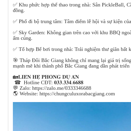
✅ Khu phức hợp thể thao trong nhà: Sân PickleBall, Cầ
đồng.
✅ Phố đi bộ trung tâm: Tâm điểm lễ hội và sự kiện của
✅ Sky Garden: Không gian trên cao với khu BBQ ngoài 
ấm cúng.
✅ Tổ hợp Bể bơi trong nhà: Trải nghiệm thư giãn bất k
🎯 Tháp Đôi Bắc Giang không chỉ mang lại giá trị sống
mạnh mẽ khi thành phố Bắc Giang đang dần phát triển
🏡𝐋𝐈𝐄̂𝐍 𝐇𝐄̣̂ 𝐏𝐇𝐎̀𝐍𝐆 𝐃𝐔̛̣ 𝐀́𝐍
☎ Hotline CĐT: 𝟎𝟑𝟑.𝟑𝟑𝟒.𝟔𝟔𝟖𝟖
💬 Zalo: https://zalo.me/0333346688
🌎 Website: https://chungculuxorabacgiang.com