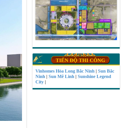
TIẾN ĐỘ THI CÔNG
Vinhomes Hòa Long Bắc Ninh
|
Sun Bắc
Ninh
|
Sun Mê Linh
|
Sunshine Legend
City
|