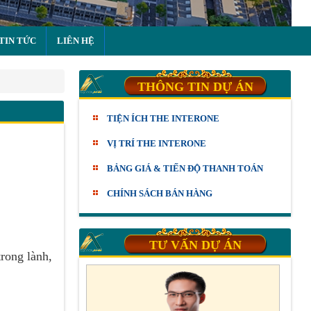
TIN TỨC
LIÊN HỆ
THÔNG TIN DỰ ÁN
TIỆN ÍCH THE INTERONE
VỊ TRÍ THE INTERONE
BẢNG GIÁ & TIẾN ĐỘ THANH TOÁN
CHÍNH SÁCH BÁN HÀNG
TƯ VẤN DỰ ÁN
rong lành,