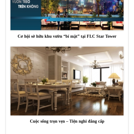
Cơ hội sở hữu khu vườn “bí mật” tại FLC Star Tower
Cuộc sống trọn vẹn – Tiện nghi đẳng cấp