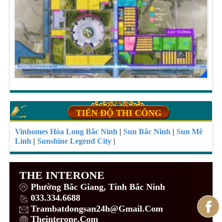
TIẾN ĐỘ THI CÔNG
Vinhomes Hòa Long Bắc Ninh
|
Sun Bắc Ninh
|
Sun Mê
Linh
|
Sunshine Legend City
|
THE INTERONE
Phường Bắc Giang, Tỉnh Bắc Ninh
033.334.6688
Trambatdongsan24h@Gmail.Com
Theinterone.Com