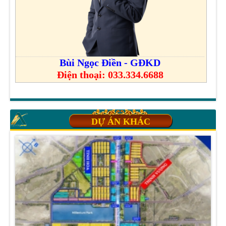
Bùi Ngọc Điền - GĐKD
Điện thoại: 033.334.6688
DỰ ÁN KHÁC