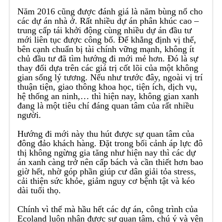
Năm 2016 cũng được đánh giá là năm bùng nổ cho
các dự án nhà ở. Rất nhiều dự án phân khúc cao –
trung cấp tái khởi động cùng nhiều dự án đầu tư
mới liên tục được công bố. Để khẳng định vị thế,
bên cạnh chuẩn bị tài chính vững mạnh, không ít
chủ đầu tư đã tìm hướng đi mới mẻ hơn. Đó là sự
thay đổi dựa trên các giá trị cốt lõi của một không
gian sống lý tương. Nếu như trước đây, ngoài vị trí
thuận tiện, giao thông khoa học, tiện ích, dịch vụ,
hệ thống an ninh,… thì hiện nay, không gian xanh
đang là một tiêu chí đáng quan tâm của rất nhiều
người.
Hướng đi mới này thu hút được sự quan tâm của
đông đảo khách hàng. Đặt trong bối cảnh áp lực đô
thị không ngừng gia tăng như hiện nay thì các dự
án xanh càng trở nên cấp bách và cần thiết hơn bao
giờ hết, nhờ góp phần giúp cư dân giải tỏa stress,
cải thiện sức khỏe, giảm nguy cơ bệnh tật và kéo
dài tuổi thọ.
Chính vì thế mà hầu hết các dự án, công trình của
Ecoland luôn nhận được sự quan tâm, chú ý và yên