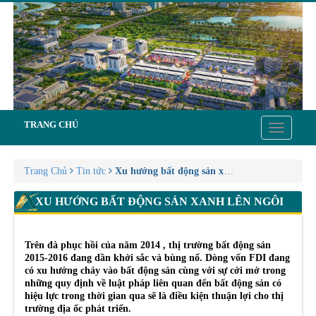
TRANG CHỦ
Toggle
navigatio
Trang Chủ
Tin tức
Xu hướng bất động sản xanh lên ngôi
XU HƯỚNG BẤT ĐỘNG SẢN XANH LÊN NGÔI
Trên đà phục hồi của năm 2014 , thị trường bất động sản
2015-2016 đang dần khởi sắc và bùng nổ. Dòng vốn FDI đang
có xu hướng chảy vào bất động sản cùng với sự cởi mở trong
những quy định về luật pháp liên quan đến bất động sản có
hiệu lực trong thời gian qua sẽ là điều kiện thuận lợi cho thị
trường địa ốc phát triển.