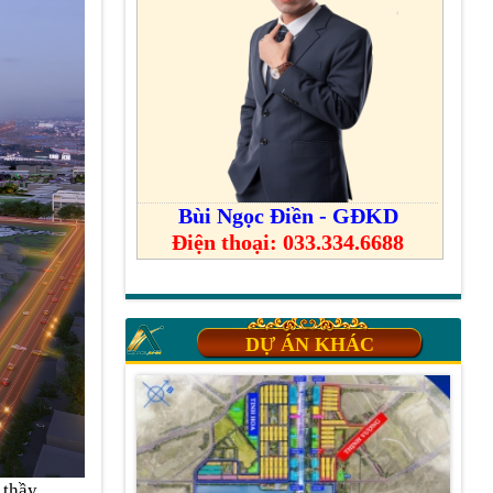
Bùi Ngọc Điền - GĐKD
Điện thoại: 033.334.6688
DỰ ÁN KHÁC
 thầy.