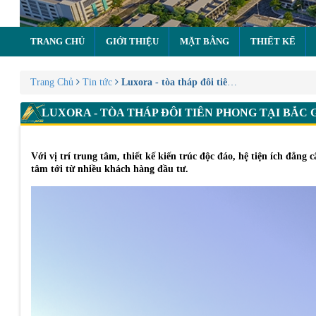
TRANG CHỦ
GIỚI THIỆU
MẶT BẰNG
THIẾT KẾ
Trang Chủ
Tin tức
Luxora - tòa tháp đôi tiên phong tại Bắc Gi
LUXORA - TÒA THÁP ĐÔI TIÊN PHONG TẠI BẮC
Với vị trí trung tâm, thiết kế kiến trúc độc đáo, hệ tiện ích đẳn
tâm tới từ nhiều khách hàng đầu tư.