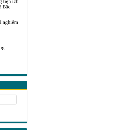
 tiện ích
hố Bắc
ải nghiệm
ang