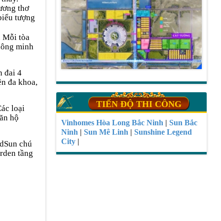
ương thơ
 biểu tượng
. Mỗi tòa
thông minh
h đai 4
ện đa khoa,
TIẾN ĐỘ THI CÔNG
ác loại
căn hộ
Vinhomes Hòa Long Bắc Ninh
|
Sun Bắc
Ninh
|
Sun Mê Linh
|
Sunshine Legend
City
|
ldSun chú
arden tầng