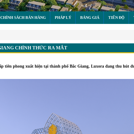
CHÍNH SÁCH BÁN HÀNG
PHÁP LÝ
BẢNG GIÁ
TIẾN ĐỘ
ang chính thức ra mắt
 GIANG CHÍNH THỨC RA MẮT
g cấp tiên phong xuất hiện tại thành phố Bắc Giang, Luxora đang thu hút 