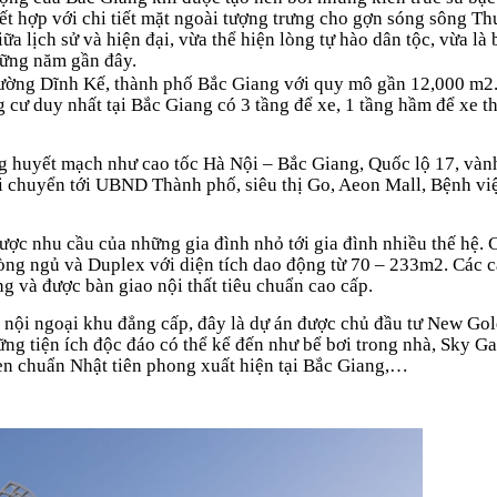
 hợp với chi tiết mặt ngoài tượng trưng cho gợn sóng sông Th
a lịch sử và hiện đại, vừa thể hiện lòng tự hào dân tộc, vừa là
những năm gần đây.
phường Dĩnh Kế, thành phố Bắc Giang với quy mô gần 12,000 m2
g cư duy nhất tại Bắc Giang có 3 tầng để xe, 1 tầng hầm để xe 
hông huyết mạch như cao tốc Hà Nội – Bắc Giang, Quốc lộ 17, vàn
di chuyển tới UBND Thành phố, siêu thị Go, Aeon Mall, Bệnh vi
ợc nhu cầu của những gia đình nhỏ tới gia đình nhiều thế hệ. C
òng ngủ và Duplex với diện tích dao động từ 70 – 233m2. Các 
ng và được bàn giao nội thất tiêu chuẩn cao cấp.
 nội ngoại khu đẳng cấp, đây là dự án được chủ đầu tư New Go
ng tiện ích độc đáo có thể kể đến như bể bơi trong nhà, Sky G
sen chuẩn Nhật tiên phong xuất hiện tại Bắc Giang,…