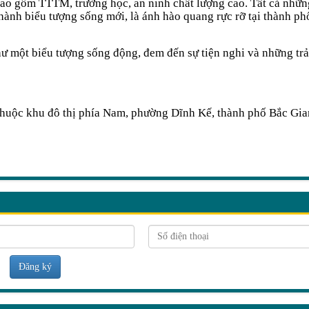
bao gồm TTTM, trường học, an ninh chất lượng cao. Tất cả những
hành biểu tượng sống mới, là ánh hào quang rực rỡ tại thành p
hư một biểu tượng sống động, đem đến sự tiện nghi và những tr
 thuộc khu đô thị phía Nam, phường Dĩnh Kế, thành phố Bắc Gi
Đăng ký