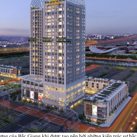
ượng của Bắc Giang khi được tạo nên bởi những kiến trúc sư bậc