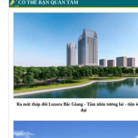
CÓ THỂ BẠN QUAN TÂM
Ra mắt tháp đôi Luxora Bắc Giang - Tầm nhìn tương lai - tiện í
đại