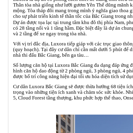
Thân tòa nhà giống như lưỡi gươm Yên Thế dũng mãnh kết
mộng. Tòa tháp đôi mang trong mình ý nghĩa giao thoa giữ
cho sự phát triển kinh tế thần tốc của Bắc Giang trong 
Dự án được tọa lạc tại trung tâm khu đô thị phía Nam, 
có 28 tầng nổi và 1 tầng hầm. Đặc biệt đây là dự án chun
và 2 tầng để xe ngay trong tòa nhà.
Với vị trí đắc địa, Luxora tiếp giáp với các trục giao t
(quy hoạch). Tại đây cư dân chỉ cần mất dưới 5 phút để 
nhà thi đấu Bắc Giang, bến ga tàu…
Số lượng căn hộ tại Luxora Bắc Giang đa dạng đáp ứng đư
hình căn hộ dao động từ 2 phòng ngủ, 3 phòng ngủ, 4 ph
được bố trí công năng hiện đại tối ưu hóa diện tích sử dụ
Cư dân Luxora Bắc Giang sẽ được thừa hưởng 68 tiện ích
trọng vào những tiện ích xanh và chăm sóc sức khỏe. Nhữ
5, Cloud Forest tầng thượng, khu phức hợp thể thao, On